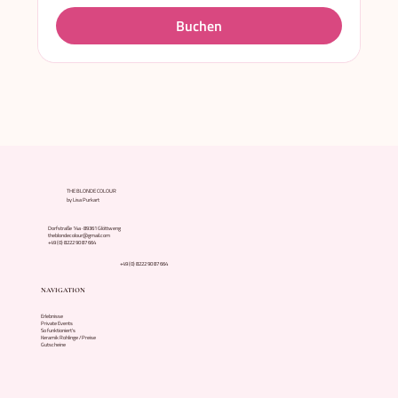
Buchen
THE BLONDE COLOUR
by Lisa Purkart
Dorfstraße 14a · 89361 Glöttweng
theblondecolour@gmail.com
+49 (0) 8222 90 87 664
+49 (0) 8222 90 87 664
NAVIGATION
Erlebnisse
Private Events
So funktioniert's
Keramik Rohlinge / Preise
Gutscheine