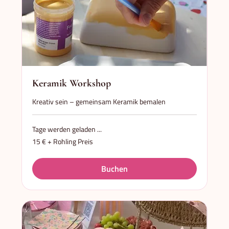
Keramik Workshop
Kreativ sein – gemeinsam Keramik bemalen
Tage werden geladen ...
15
15 € + Rohling Preis
€
+
Rohling
Preis
Buchen