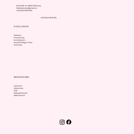
Dorfstraße 14a · 89361 Glöttweng
theblondecolour@gmail.com
+49 (0) 8222 90 87 664
+49 (0) 8222 90 87 664
NAVIGATION
Erlebnisse
Private Events
So funktioniert's
Keramik Rohlinge / Preise
Gutscheine
RECHTLICHES
Impressum
Datenschutz
AGB
Zahlung & Versand
Widerrufsrecht