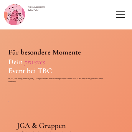
THE BLONDE COLOUR
by Lisa Purkart
Für besondere Momente
Dein
privates
Event bei TBC
Ob JGA, Geburtstag oder Babyparty — wir gestalten für euch ein unvergessliches Erlebnis. Exklusiv für eure Gruppe, ganz nach euren
Wünschen.
JGA & Gruppen