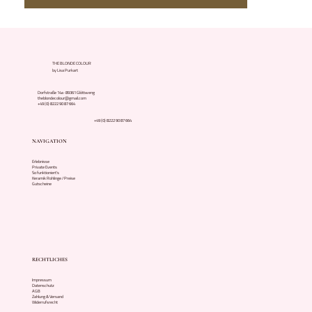
THE BLONDE COLOUR
by Lisa Purkart
Dorfstraße 14a · 89361 Glöttweng
theblondecolour@gmail.com
+49 (0) 8222 90 87 664
+49 (0) 8222 90 87 664
NAVIGATION
Erlebnisse
Private Events
So funktioniert's
Keramik Rohlinge / Preise
Gutscheine
RECHTLICHES
Impressum
Datenschutz
AGB
Zahlung & Versand
Widerrufsrecht