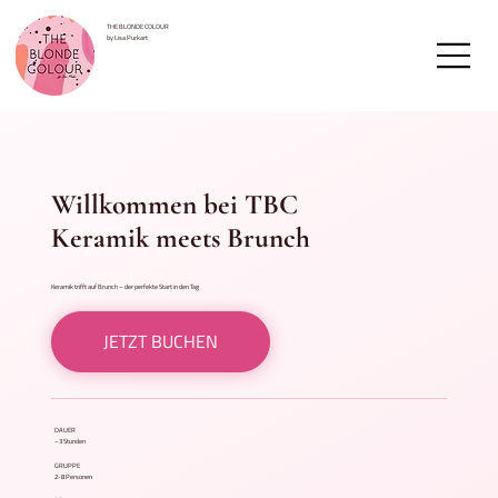
THE BLONDE COLOUR
by Lisa Purkart
Willkommen bei TBC
Keramik meets Brunch
Keramik trifft auf Brunch – der perfekte Start in den Tag
JETZT BUCHEN
DAUER
~ 3 Stunden
GRUPPE
2-8 Personen