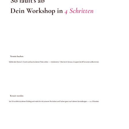
So läuft's ab
Dein Workshop in
4 Schritten
Termin buchen
Wähle dein Wunsch-Event und buche deinen Platz online — mindestens 1 Woche im Voraus. Gruppen bis 8 Personen willkommen.
Kreativ werden
Vor Ort wählst du deinen Rohling und malst ihn mit unseren Techniken und Farben ganz nach deinen Vorstellungen — ca. 3 Stunden.