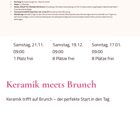
Buchung:
Terminbuchung (min. 1 Woche vorher)
Dauer:
ca 3 Stunden.
Kosten:
35 € pP für 3 Stunden inkl. Brunch.
(Anzahlung: 10 € online, Restzahlung vor Ort). Für jede weitere angefangene halbe Stunde 5€ pP +
Preis Keramik Rohlinge
Personen Anzahl für einen Kurs: min. 2 max. 8
Personen pro Kurs/Buchung
Stornierung:
innerhalb 3 Tage vor dem Termin kann storniert werden. Bitte beachte, dass Stornierungen, die erst innerhalb von 2 Tagen vor
dem Event erfolgen, nicht zur Rückerstattung der Anzahlung berechtigt sind. Du kannst jedoch deinen Platz auf eine andere Person
übertragen.
Samstag, 21.11.
Samstag, 19.12.
Sonntag, 17.01.
09:00
09:00
09:00
1 Platz frei
8 Plätze frei
8 Plätze frei
Keramik meets Brunch
Keramik trifft auf Brunch – der perfekte Start in den Tag