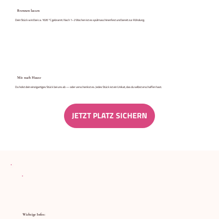
Brennen lassen
Dein Stück wird bei ca. 1020 °C gebrannt. Nach 1–2 Wochen ist es spülmaschinenfest und bereit zur Abholung.
Mit nach Hause
Du holst dein einzigartiges Stück bei uns ab — oder verschenkst es. Jedes Stück ist ein Unikat, das du selbst erschaffen hast.
JETZT PLATZ SICHERN
Wichtige Infos: