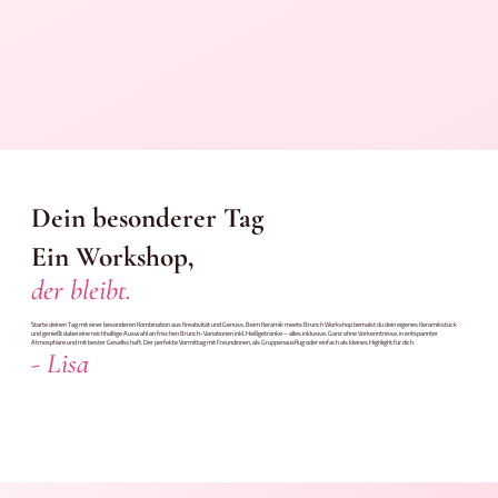
Dein besonderer Tag
Ein Workshop,
der bleibt.
Starte deinen Tag mit einer besonderen Kombination aus Kreativität und Genuss. Beim Keramik meets Brunch Workshop bemalst du dein eigenes Keramikstück
und genießt dabei eine reichhaltige Auswahl an frischen Brunch-Variationen inkl. Heißgetränke – alles inklusive. Ganz ohne Vorkenntnisse, in entspannter
Atmosphäre und mit bester Gesellschaft. Der perfekte Vormittag mit Freundinnen, als Gruppenausflug oder einfach als kleines Highlight für dich.
- Lisa